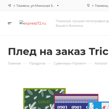
г. Тюмень. ул Минская 3г, корпус 3
г. Тюмень,
Пожалуй, лучшая типография д
Вашего бизнеса
Плед на заказ Tric
—
—
—
Главная
Продукты
Сувениры «Проект»
Каталог