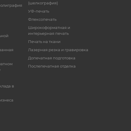
(шелкография)
полиграфия
УФ-печать
Флексопечать
Широкоформатная и
интерьерная печать
ьной
Печать на ткани
ванная
Лазерная резка и гравировка
Допечатная подготовка
матном
Послепечатная отделка
е
клада в
бизнеса