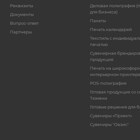
Реквизиты
Деловая полиграфия (
для бизнеса)
Документы
Пакеты
Вопрос-ответ
Печать календарей
Партнеры
Текстиль с индивидуал
печатью
Сувенирная брендиро
продукция
Печать на широкофор
интерьерном принтер
POS-полиграфия
Готовая продукция со с
Тюмени
Готовые решения для 
Сувениры «Проект»
Сувениры "Оазис"