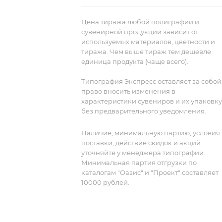
запускаем заказ в работу, переводим
макет в комбинацию цветных петель,
Цена тиража любой полиграфии и
утверждаем созданный программой
сувенирной продукции зависит от
используемых материалов, цветности и
рисунок в петлях и вяжем тираж.
3.
тиража. Чем выше тираж тем дешевле
Принимаем готовый заказ на склад,
единица продукта (чаще всего).
проверяем, упаковываем и передаем
доставку.
С 10 января по 30 сентября
Типография Экспресс оставляет за собой
включительно вы можете заказать
право вносить изменения в
изготовление сигнального образца.
характеристики сувениров и их упаковку
Стоимость образца 10 000 рублей.
без предварительного уведомления.
Наличие, минимальную партию, условия
поставки, действие скидок и акций
уточняйте у менеджера типографии.
Минимальная партия отгрузки по
каталогам "Оазис" и "Проект" составляет
10000 рублей.