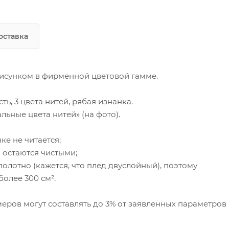
оставка
исунком в фирменной цветовой гамме.
ь, 3 цвета нитей, рябая изнанка.
льные цвета нитей» (на фото).
ке не читается;
а остаются чистыми;
олотно (кажется, что плед двуслойный), поэтому
олее 300 см².
еров могут составлять до 3% от заявленных параметров