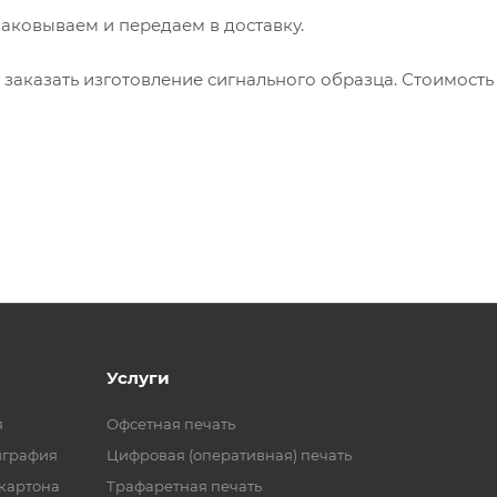
паковываем и передаем в доставку.
 заказать изготовление сигнального образца. Стоимость
Услуги
я
Офсетная печать
играфия
Цифровая (оперативная) печать
 картона
Трафаретная печать