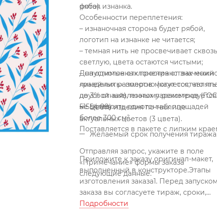
рябая изнанка.
фото).
Особенности переплетения:
– изнаночная сторона будет рябой,
логотип на изнанке не читается;
– темная нить не просвечивает сквоз
светлую, цвета остаются чистыми;
– на однотонных пространствах можн
Допустимые отклонения от значений
«разделить» полотно (кажется, что пл
линейных размеров могут составлять
двуслойный), поэтому рекомендуется
до 3% от заявленных параметров (ГОС
не оставлять однотонных площадей
51554-99).
Цвета изделия по таблице
более 300 см².
актуальных цветов (3 цвета).
Поставляется в пакете с липким крае
Желаемый срок получения тиража
Отправляя запрос, укажите в поле
Приложите к заказу оригинал-макет,
«Примечание» формы заказа
выполненный в конструкторе.
Этапы
следующие данные.
изготовления заказа
1. Перед запуско
заказа вы согласуете тираж, сроки,
наличие пряжи, присылаете оригина
Подробности
макет в векторном формате.
2. Мы