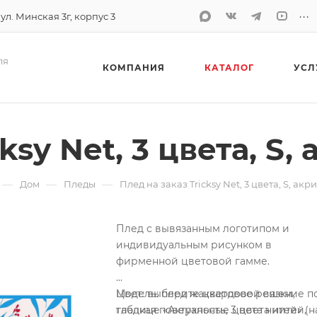
...
 ул. Минская 3г, корпус 3
ля
КОМПАНИЯ
КАТАЛОГ
УСЛ
ksy Net, 3 цвета, S,
—
—
—
Дом
Пледы
Плед на заказ Tricksy Net, 3 цвета, S, акр
Плед с вывязанным логотипом и
индивидуальным рисунком в
фирменной цветовой гамме.
Модель: плед жаккардовой вязки,
Цвет: выберите цветовое решение п
гладкая поверхность, 3 цвета нитей,
таблице «Актуальные цвета нитей» (н