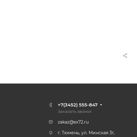
+7(3452) 555-847
Заказать звонок
zakaz@ex72.ru
г. Тюмень, ул. Минская 3г,