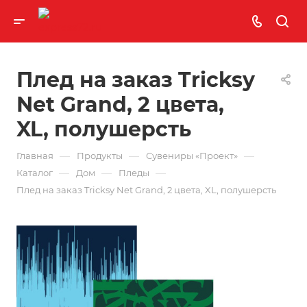
Плед на заказ Tricksy
Net Grand, 2 цвета,
XL, полушерсть
—
—
—
Главная
Продукты
Сувениры «Проект»
—
—
—
Каталог
Дом
Пледы
Плед на заказ Tricksy Net Grand, 2 цвета, XL, полушерсть