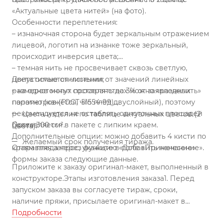
«Актуальные цвета нитей» (на фото).
Особенности переплетения:
– изнаночная сторона будет зеркальным отражением
лицевой, логотип на изнанке тоже зеркальный,
происходит инверсия цвета;
– темная нить не просвечивает сквозь светлую,
цвета остаются чистыми;
Допустимые отклонения от значений линейных
– на однотонных пространствах можно «разделить»
размеров могут составлять до 3% от заявленных
полотно (кажется, что плед двуслойный), поэтому
параметров (ГОСТ 51554-99).
рекомендуется не оставлять однотонных площадей
Цвета изделия по таблице актуальных цветов (2
более 300 см².
Поставляется в пакете с липким краем.
цвета).
Дополнительные опции: можно добавить 4 кисти по
Желаемый срок получения тиража.
краям пледа через функцию «Добавить нанесение».
Отправляя запрос, укажите в поле «Примечание»
формы заказа следующие данные.
Приложите к заказу оригинал-макет, выполненный в
конструкторе.
Этапы изготовления заказа
1. Перед
запуском заказа вы согласуете тираж, сроки,
наличие пряжи, присылаете оригинал-макет в
векторном формате.
Подробности
2. Мы запускаем заказ в работу,