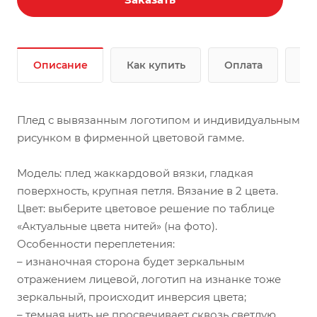
Описание
Как купить
Оплата
До
Плед с вывязанным логотипом и индивидуальным
рисунком в фирменной цветовой гамме.
Модель: плед жаккардовой вязки, гладкая
поверхность, крупная петля. Вязание в 2 цвета.
Цвет: выберите цветовое решение по таблице
«Актуальные цвета нитей» (на фото).
Особенности переплетения:
– изнаночная сторона будет зеркальным
отражением лицевой, логотип на изнанке тоже
зеркальный, происходит инверсия цвета;
– темная нить не просвечивает сквозь светлую,