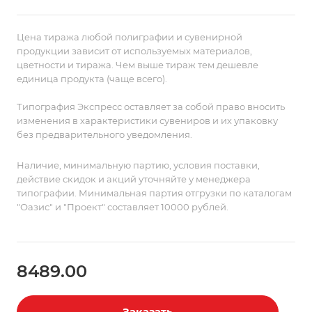
переводим макет в комбинацию цветных петель,
утверждаем созданный программой рисунок в
петлях и вяжем тираж.
3. Принимаем готовый заказ
Цена тиража любой полиграфии и сувенирной
на склад, проверяем, упаковываем и передаем в
продукции зависит от используемых материалов,
цветности и тиража. Чем выше тираж тем дешевле
доставку.
С 10 января по 30 сентября включительно
единица продукта (чаще всего).
вы можете заказать изготовление сигнального
образца. Стоимость образца 10 000 рублей.
Типография Экспресс оставляет за собой право вносить
изменения в характеристики сувениров и их упаковку
без предварительного уведомления.
Наличие, минимальную партию, условия поставки,
действие скидок и акций уточняйте у менеджера
типографии. Минимальная партия отгрузки по каталогам
"Оазис" и "Проект" составляет 10000 рублей.
8489.00
Заказать