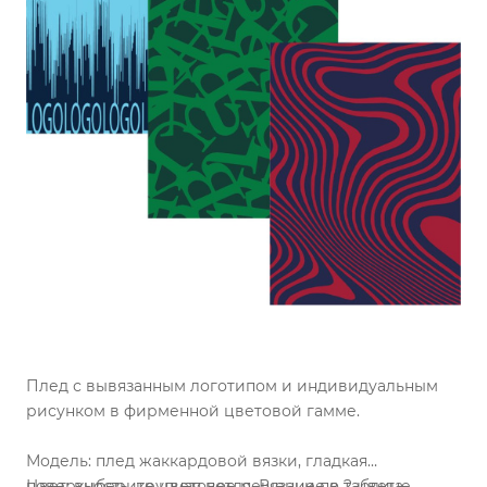
Плед с вывязанным логотипом и индивидуальным
рисунком в фирменной цветовой гамме.
Модель: плед жаккардовой вязки, гладкая
поверхность, крупная петля. Вязание в 2 цвета.
Цвет: выберите цветовое решение по таблице