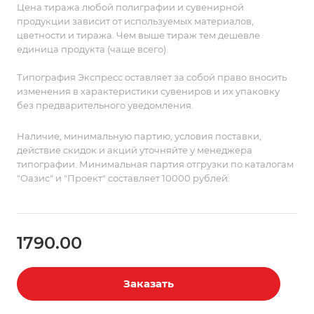
компактен: удобно взять с собой в дорогу или на
Цена тиража любой полиграфии и сувенирной
природу, чтобы сделать поездку более комфортной.
продукции зависит от используемых материалов,
цветности и тиража. Чем выше тираж тем дешевле
единица продукта (чаще всего).
Типография Экспресс оставляет за собой право вносить
изменения в характеристики сувениров и их упаковку
без предварительного уведомления.
Наличие, минимальную партию, условия поставки,
действие скидок и акций уточняйте у менеджера
типографии. Минимальная партия отгрузки по каталогам
"Оазис" и "Проект" составляет 10000 рублей.
1790.00
Заказать