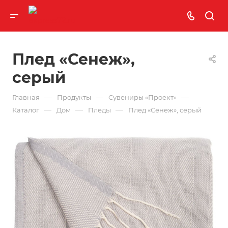
Плед «Сенеж»,
серый
—
—
—
Главная
Продукты
Сувениры «Проект»
—
—
—
Каталог
Дом
Пледы
Плед «Сенеж», серый