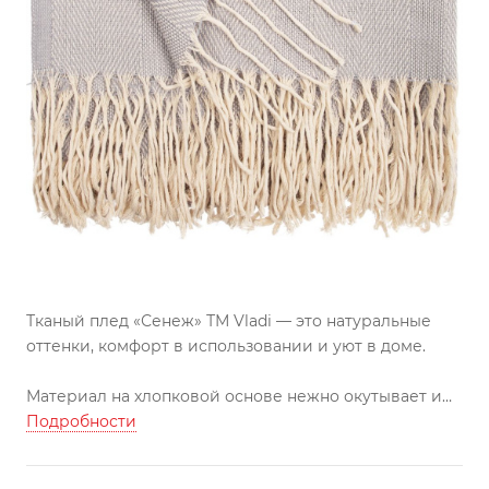
Тканый плед «Сенеж» ТМ Vladi — это натуральные
оттенки, комфорт в использовании и уют в доме.
Материал на хлопковой основе нежно окутывает и
при этом не препятствует циркуляции воздуха, а
Подробности
небольшой процент синтетических нитей облегчает
уход за изделием. В сложенном виде очень