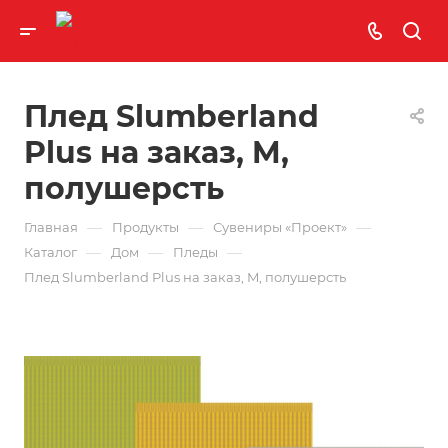
Плед Slumberland
Plus на заказ, M,
полушерсть
—
—
—
Главная
Продукты
Сувениры «Проект»
—
—
—
Каталог
Дом
Пледы
Плед Slumberland Plus на заказ, M, полушерсть