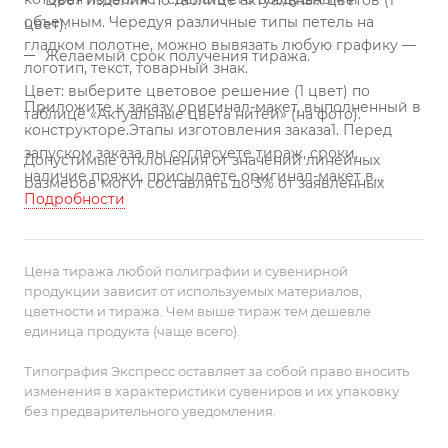
Цвет изделия по таблице актуальных цветов (1
объемным. Чередуя различные типы петель на
цвет).
гладком полотне, можно вывязать любую графику —
Желаемый срок получения тиража.
логотип, текст, товарный знак.
Цвет: выберите цветовое решение (1 цвет) по
Приложите к заказу оригинал-макет, выполненный в
таблице «Актуальные цвета нитей» (на фото).
конструкторе.
Этапы изготовления заказа
1. Перед
запуском заказа вы согласуете тираж, сроки,
Допустимые отклонения от значений линейных
наличие пряжи, присылаете оригинал-макет в
размеров могут составлять до 3% от заявленных
векторном формате.
Подробности
2. Мы запускаем заказ в работу,
параметров (ГОСТ 51554-99).
переводим макет в комбинацию цветных петель,
утверждаем созданный программой рисунок в
Поставляется в пакете с липким краем.
петлях и вяжем тираж.
3. Принимаем готовый заказ
Цена тиража любой полиграфии и сувенирной
на склад, проверяем, упаковываем и передаем в
продукции зависит от используемых материалов,
Отправляя запрос, укажите в поле «Примечание»
цветности и тиража. Чем выше тираж тем дешевле
доставку.
С 10 января по 30 сентября включительно
формы заказа следующие данные.
единица продукта (чаще всего).
вы можете заказать изготовление сигнального
образца. Стоимость образца 10 000 рублей.
Типография Экспресс оставляет за собой право вносить
изменения в характеристики сувениров и их упаковку
без предварительного уведомления.