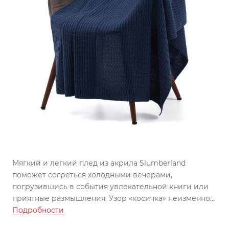
Мягкий и легкий плед из акрила Slumberland
поможет согреться холодными вечерами,
погрузившись в события увлекательной книги или
приятные размышления. Узор «косичка» неизменно
ассоциируется с домашним уютом, поэтому этот
Подробности
плед поможет выразить самые искренние и теплые