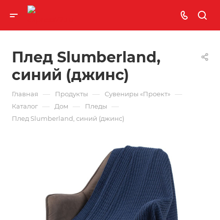
Плед Slumberland,
синий (джинс)
—
—
—
Главная
Продукты
Сувениры «Проект»
—
—
—
Каталог
Дом
Пледы
Плед Slumberland, синий (джинс)