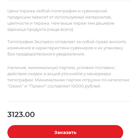
пожелания.
Состав пледа позволяет сохранить приятные
Цена тиража любой полиграфии и сувенирной
тактильные ощущения и значительно облегчает уход
продукции зависит от используемых материалов,
цветности и тиража. Чем выше тираж тем дешевле
за изделием.
единица продукта (чаще всего).
Поставляется в пакете с липким краем.
Типография Экспресс оставляет за собой право вносить
изменения в характеристики сувениров и их упаковку
без предварительного уведомления.
Наличие, минимальную партию, условия поставки,
действие скидок и акций уточняйте у менеджера
типографии. Минимальная партия отгрузки по каталогам
"Оазис" и "Проект" составляет 10000 рублей.
3123.00
Заказать