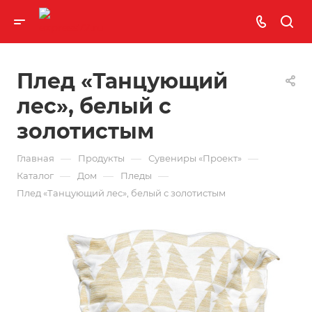
Плед «Танцующий
лес», белый с
золотистым
—
—
—
Главная
Продукты
Сувениры «Проект»
—
—
—
Каталог
Дом
Пледы
Плед «Танцующий лес», белый с золотистым