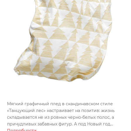
Мягкий графичный плед в скандинавском стиле
«Танцующий лес» настраивает на позитив: жизнь
складывается не из ровных черно-белых полос, а
причудливых забавных фигур. А под Новый год
почему бы этим фигурам не стать елками?
Подробности
В