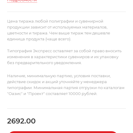
дальнейшем плед отлично подойдет и для
внесезонного использования.
Плед двухсторонний с жаккардовым рисунком.
Цена тиража любой полиграфии и сувенирной
Поставляется в пакете с липким краем.
продукции зависит от используемых материалов,
цветности и тиража. Чем выше тираж тем дешевле
единица продукта (чаще всего).
Типография Экспресс оставляет за собой право вносить
изменения в характеристики сувениров и их упаковку
без предварительного уведомления.
Наличие, минимальную партию, условия поставки,
действие скидок и акций уточняйте у менеджера
типографии. Минимальная партия отгрузки по каталогам
"Оазис" и "Проект" составляет 10000 рублей.
2692.00