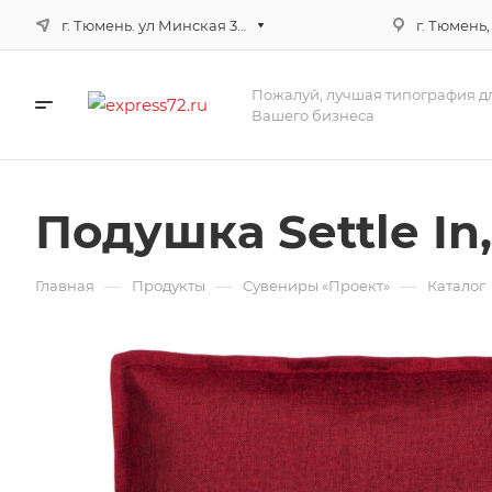
г. Тюмень. ул Минская 3г, корпус 3
г. Тюмень,
Пожалуй, лучшая типография д
Вашего бизнеса
Подушка Settle In
—
—
—
Главная
Продукты
Сувениры «Проект»
Каталог