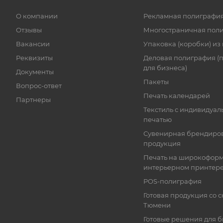
О компании
Рекламная полиграфи
Отзывы
Многостраничная пол
Вакансии
Упаковка (коробки) из
Реквизиты
Деловая полиграфия (
для бизнеса)
Документы
Пакеты
Вопрос-ответ
Печать календарей
Партнеры
Текстиль с индивидуал
печатью
Сувенирная брендиро
продукция
Печать на широкофор
интерьерном принтер
POS-полиграфия
Готовая продукция со с
Тюмени
Готовые решения для 