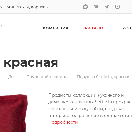
...
 ул. Минская 3г, корпус 3
ля
КОМПАНИЯ
КАТАЛОГ
УСЛ
, красная
—
—
—
Дом
Домашний текстиль
Подушка Settle In, красная
Предметы коллекции кухонного и
домашнего текстиля Settle In прекра
сочетаются между собой, создавая
интерьерное решение в едином стил
Износостойкая ткань, имитирующая
Подробности
лен, обработана пропиткой от грязи 