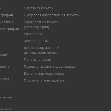
я
Офсетная печать
играфия
Цифровая (оперативная) печать
 картона
Трафаретная печать
(шелкография)
полиграфия
УФ-печать
Флексопечать
Широкоформатная и
интерьерная печать
ьной
Печать на ткани
ванная
Лазерная резка и гравировка
Допечатная подготовка
матном
Послепечатная отделка
е
клада в
бизнеса