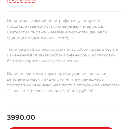
Изделие имеет сертификат качества OEKO-TEX® и
не содержит вредных примесей, что позволяет
Цена тиража любой полиграфии и сувенирной
использовать его для детей.
продукции зависит от используемых материалов,
цветности и тиража. Чем выше тираж тем дешевле
Полотенце поставляется в индивидуальном
единица продукта (чаще всего).
полиэтиленовом пакете с липким краем.
Типография Экспресс оставляет за собой право вносить
изменения в характеристики сувениров и их упаковку
без предварительного уведомления.
Наличие, минимальную партию, условия поставки,
действие скидок и акций уточняйте у менеджера
типографии. Минимальная партия отгрузки по каталогам
"Оазис" и "Проект" составляет 10000 рублей.
3990.00