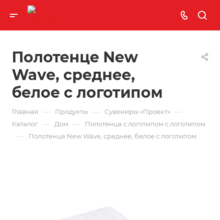
Полотенце New
Wave, среднее,
белое с логотипом
—
—
—
Главная
Продукты
Сувениры «Проект»
—
—
Каталог
Дом
Полотенца с логотипом с логотипом
—
Полотенце New Wave, среднее, белое с логотипом