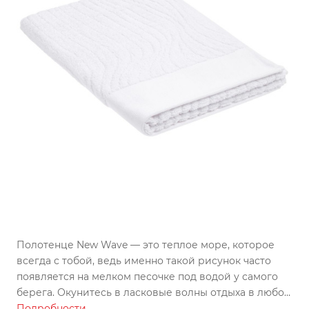
Полотенце New Wave — это теплое море, которое
всегда с тобой, ведь именно такой рисунок часто
появляется на мелком песочке под водой у самого
берега. Окунитесь в ласковые волны отдыха в любой
день и в любую погоду.
Подробности