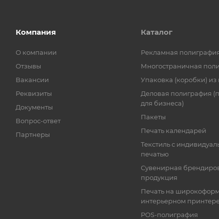
Компания
Каталог
О компании
Рекламная полиграфи
Отзывы
Многостраничная пол
Вакансии
Упаковка (коробки) из
Реквизиты
Деловая полиграфия (
для бизнеса)
Документы
Пакеты
Вопрос-ответ
Печать календарей
Партнеры
Текстиль с индивидуал
печатью
Сувенирная брендиро
продукция
Печать на широкофор
интерьерном принтер
POS-полиграфия