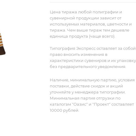
новогодним сюрпризом и обязательн
пригодится в дальнейшем: ведь так
Цена тиража любой полиграфии и
здорово знать, что у тебя за спиной
сувенирной продукции зависит от
используемых материалов, цветности и
такой милый спутник!
тиража. Чем выше тираж тем дешевле
Идея и дизайн: ООО «Проект 111»
единица продукта (чаще всего).
Исключительное право: ООО «Проек
111»
Типография Экспресс оставляет за собой
право вносить изменения в
характеристики сувениров и их упаковку
без предварительного уведомления.
Наличие, минимальную партию, условия
поставки, действие скидок и акций
уточняйте у менеджера типографии.
Минимальная партия отгрузки по
каталогам "Оазис" и "Проект" составляет
10000 рублей.