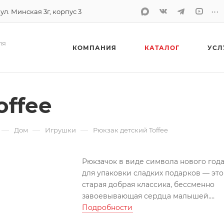
...
 ул. Минская 3г, корпус 3
ля
КОМПАНИЯ
КАТАЛОГ
УСЛ
offee
—
—
—
Дом
Игрушки
Рюкзак детский Toffee
Рюкзачок в виде символа нового год
для упаковки сладких подарков — это
старая добрая классика, бессменно
завоевывающая сердца малышей.
Подробности
Бычок Toffee станет приятным