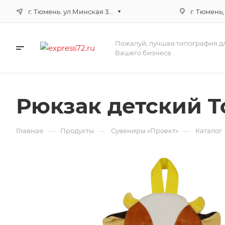
г. Тюмень. ул Минская 3г, корпус 3
г. Тюмень,
Пожалуй, лучшая типография д
Вашего бизнеса
Рюкзак детский T
—
—
—
Главная
Продукты
Сувениры «Проект»
Каталог