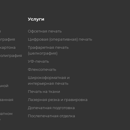
Услуги
я
Офсетная печать
играфия
Цифровая (оперативная) печать
 картона
Трафаретная печать
(шелкография)
полиграфия
УФ-печать
Флексопечать
Широкоформатная и
интерьерная печать
ьной
Печать на ткани
ванная
Лазерная резка и гравировка
Допечатная подготовка
матном
Послепечатная отделка
е