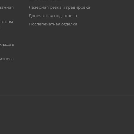
ванная
Лазерная резка и гравировка
Допечатная подготовка
матном
Послепечатная отделка
е
клада в
бизнеса