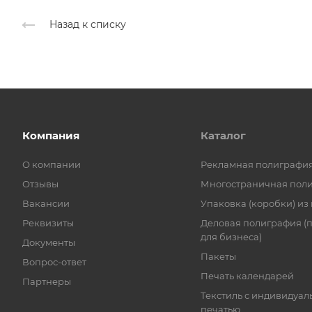
Назад к списку
Компания
Каталог
О компании
Рекламная полиграфи
Отзывы
Многостраничная пол
Вакансии
Упаковка (коробки) из
Реквизиты
Деловая полиграфия (
для бизнеса)
Документы
Пакеты
Вопрос-ответ
Печать календарей
Партнеры
Текстиль с индивидуал
печатью