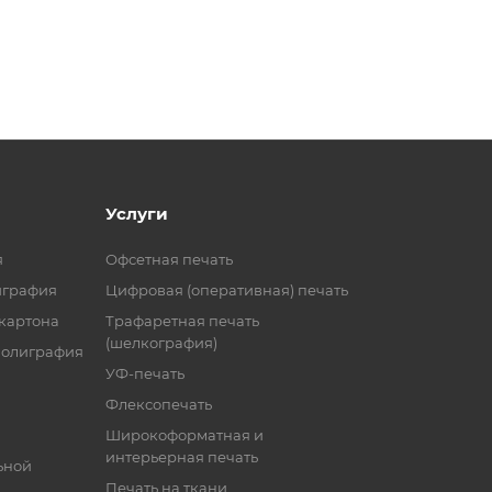
Услуги
я
Офсетная печать
играфия
Цифровая (оперативная) печать
 картона
Трафаретная печать
(шелкография)
полиграфия
УФ-печать
Флексопечать
Широкоформатная и
интерьерная печать
ьной
Печать на ткани