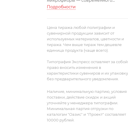
микрофибры — современного
материала, который легко впитывает
Подробности
влагу в несколько раз больше
собственного веса, быстро сохнет, не
оставляет ворсинок и не покрываетс
Цена тиража любой полиграфии и
катышками.
Продуманная деталь:
сувенирной продукции зависит от
используемых материалов, цветности и
полотенце легко сворачивается и
тиража. Чем выше тираж тем дешевле
закрепляется резинкой тон в тон, а
единица продукта (чаще всего).
значит, не займет много места в
сумке.
При первой стирке цветное
Типография Экспресс оставляет за собой
полотенце может окрасить воду и
право вносить изменения в
логотип, нанесенный краской светлы
характеристики сувениров и их упаковку
оттенков. Рекомендуем стирать с
без предварительного уведомления.
вещами аналогичного цвета.
Наличие, минимальную партию, условия
поставки, действие скидок и акций
уточняйте у менеджера типографии.
Минимальная партия отгрузки по
каталогам "Оазис" и "Проект" составляет
10000 рублей.