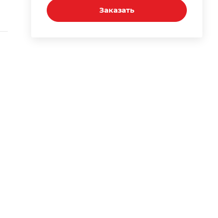
Заказать
я
х