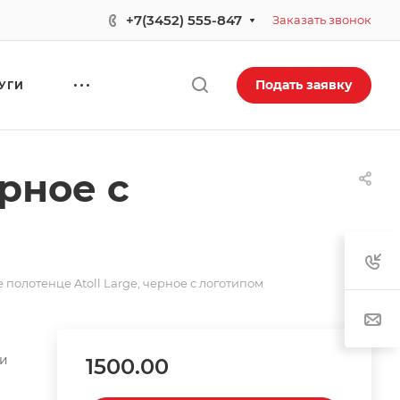
+7(3452) 555-847
Заказать звонок
Подать заявку
УГИ
ерное с
 полотенце Atoll Large, черное с логотипом
ли
1500.00