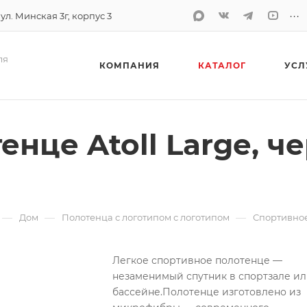
...
 ул. Минская 3г, корпус 3
ля
КОМПАНИЯ
КАТАЛОГ
УСЛ
нце Atoll Large, ч
—
—
—
Дом
Полотенца с логотипом с логотипом
Спортивное
Легкое спортивное полотенце —
незаменимый спутник в спортзале и
бассейне.
Полотенце изготовлено из