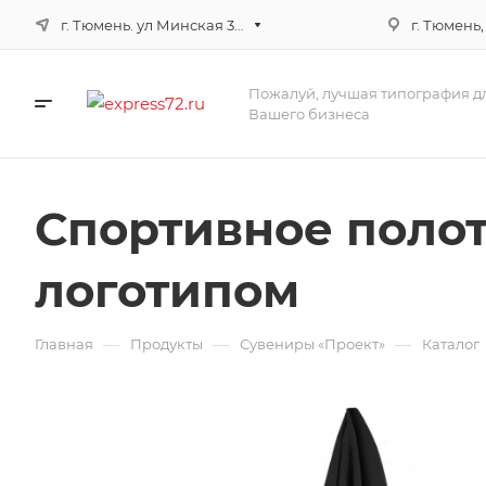
г. Тюмень. ул Минская 3г, корпус 3
г. Тюмень,
Пожалуй, лучшая типография д
Вашего бизнеса
Спортивное полоте
логотипом
—
—
—
Главная
Продукты
Сувениры «Проект»
Каталог