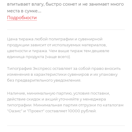
впитывает влагу, быстро сохнет и не занимает много
места в сумке.
Полотенце упаковано в непромокаемую сумочку,
Подробности
которую можно использовать в качестве несессера
для шампуней и купальных принадлежностей.
Скорость высыхания 2–4 часа при комнатной
Цена тиража любой полиграфии и сувенирной
температуре.
продукции зависит от используемых материалов,
цветности и тиража. Чем выше тираж тем дешевле
единица продукта (чаще всего).
Типография Экспресс оставляет за собой право вносить
изменения в характеристики сувениров и их упаковку
без предварительного уведомления.
Наличие, минимальную партию, условия поставки,
действие скидок и акций уточняйте у менеджера
типографии. Минимальная партия отгрузки по каталогам
"Оазис" и "Проект" составляет 10000 рублей.