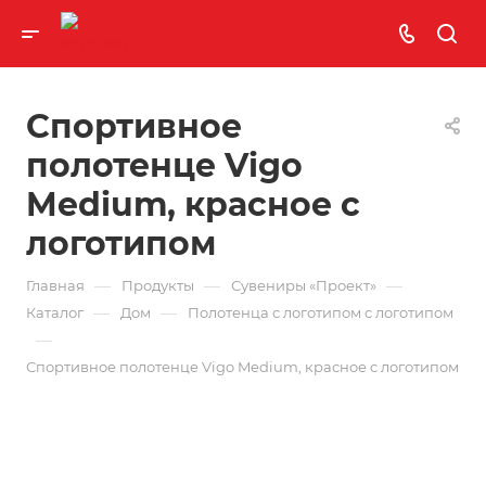
Спортивное
полотенце Vigo
Medium, красное с
логотипом
—
—
—
Главная
Продукты
Сувениры «Проект»
—
—
Каталог
Дом
Полотенца с логотипом с логотипом
—
Спортивное полотенце Vigo Medium, красное с логотипом