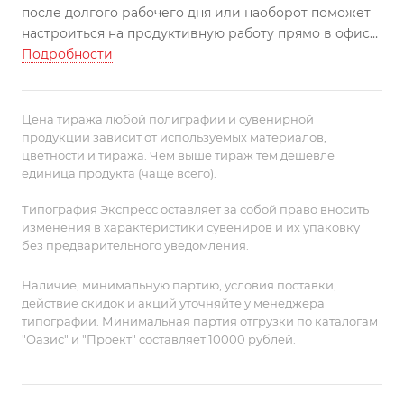
после долгого рабочего дня или наоборот поможет
настроиться на продуктивную работу прямо в офисе.
Банка из темного стекла служит лаконичным
Подробности
подсвечником, а крышкой очень удобно тушить
свечу.
Емкость 50 мл. Время горения примерно 15 часов.
Цена тиража любой полиграфии и сувенирной
Утонченная версия кондитерского аромата. Верхние
продукции зависит от используемых материалов,
цветности и тиража. Чем выше тираж тем дешевле
ноты: юзу, лимон, грейпфрут, миндаль, имбирь,
единица продукта (чаще всего).
фисташка. Средние ноты: тропические фрукты,
персик, мандарин. Базовые ноты: ваниль, пралине,
Типография Экспресс оставляет за собой право вносить
бобы тонка, мускус.
изменения в характеристики сувениров и их упаковку
без предварительного уведомления.
Наличие, минимальную партию, условия поставки,
действие скидок и акций уточняйте у менеджера
типографии. Минимальная партия отгрузки по каталогам
"Оазис" и "Проект" составляет 10000 рублей.