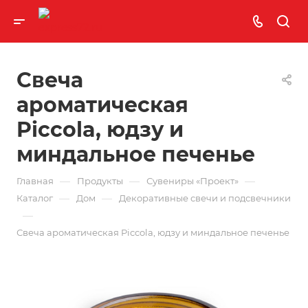
Свеча
ароматическая
Piccola, юдзу и
миндальное печенье
—
—
—
Главная
Продукты
Сувениры «Проект»
—
—
Каталог
Дом
Декоративные свечи и подсвечники
—
Свеча ароматическая Piccola, юдзу и миндальное печенье