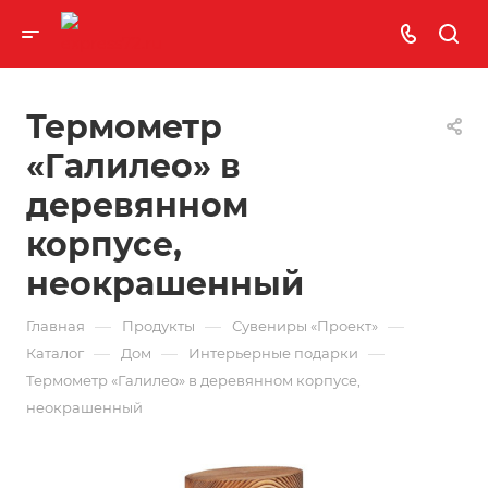
Термометр
«Галилео» в
деревянном
корпусе,
неокрашенный
—
—
—
Главная
Продукты
Сувениры «Проект»
—
—
—
Каталог
Дом
Интерьерные подарки
Термометр «Галилео» в деревянном корпусе,
неокрашенный