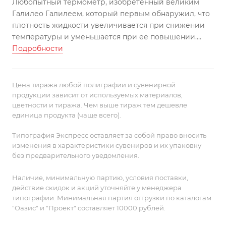
Любопытный термометр, изобретенный великим
Галилео Галилеем, который первым обнаружил, что
плотность жидкости увеличивается при снижении
температуры и уменьшается при ее повышении.
Подробности
Термометр заполнен жидким парафином.
Для использования в помещении.
Поставляется в картонной коробке.
Цена тиража любой полиграфии и сувенирной
На боковых сторонах коробки — подробная
продукции зависит от используемых материалов,
цветности и тиража. Чем выше тираж тем дешевле
инструкция на русском языке.
единица продукта (чаще всего).
Типография Экспресс оставляет за собой право вносить
изменения в характеристики сувениров и их упаковку
без предварительного уведомления.
Наличие, минимальную партию, условия поставки,
действие скидок и акций уточняйте у менеджера
типографии. Минимальная партия отгрузки по каталогам
"Оазис" и "Проект" составляет 10000 рублей.