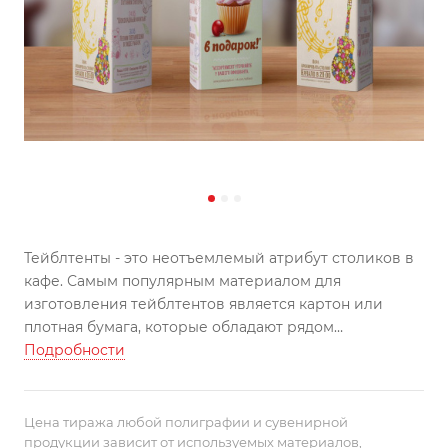
Тейблтенты - это неотъемлемый атрибут столиков в
кафе. Самым популярным материалом для
изготовления тейблтентов является картон или
плотная бумага, которые обладают рядом
преимуществ, таких как доступность, удобство
Подробности
использования и низкая стоимость. Иногда
используют пластиковые подставки в которых
только меняют запечатанный лист.
Цена тиража любой полиграфии и сувенирной
продукции зависит от используемых материалов,