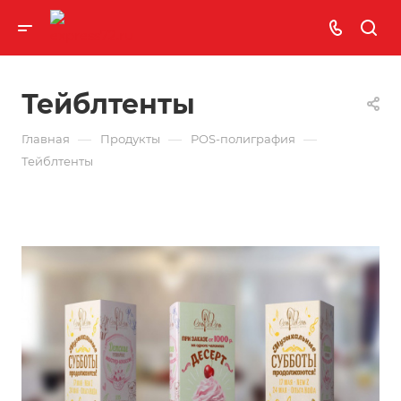
Тейблтенты
—
—
—
Главная
Продукты
POS-полиграфия
Тейблтенты