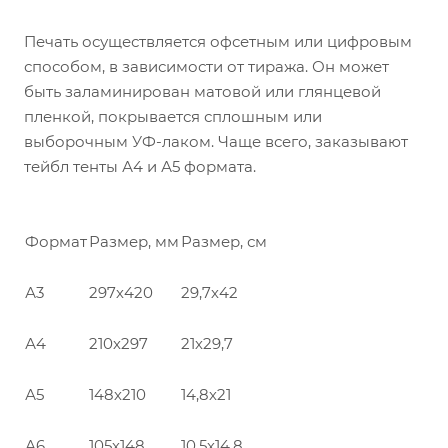
Печать осуществляется офсетным или цифровым
способом, в зависимости от тиража. Он может
быть заламинирован матовой или глянцевой
пленкой, покрывается сплошным или
выборочным УФ-лаком. Чаще всего, заказывают
тейбл тенты А4 и А5 формата.
Формат
Размер, мм
Размер, см
А3
297х420
29,7х42
А4
210х297
21х29,7
А5
148х210
14,8х21
А6
105х148
10,5х14,8