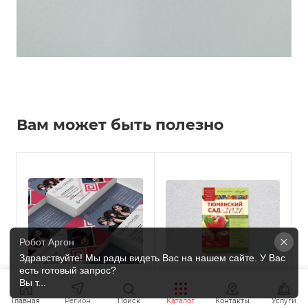
Вам может быть полезно
Робот Аргон
Здравствуйте! Мы рады видеть Вас на нашем сайте. У Вас 
есть готовый запрос?

Вы т...
Печать визиток
Рекламная полиграфия
Главная
Регион
Поиск
Каталог
Контакты
Услуги