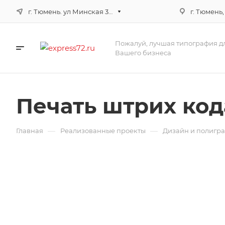
г. Тюмень. ул Минская 3г, корпус 3
г. Тюмень,
Пожалуй, лучшая типография д
Вашего бизнеса
Печать штрих код
—
—
Главная
Реализованные проекты
Дизайн и полигр