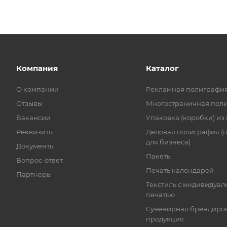
Компания
Каталог
О компании
Рекламная полиграфи
Отзывы
Многостраничная пол
Вакансии
Упаковка (коробки) из
Реквизиты
Деловая полиграфия (
для бизнеса)
Документы
Пакеты
Вопрос-ответ
Печать календарей
Партнеры
Текстиль с индивидуал
печатью
Сувенирная брендиро
продукция