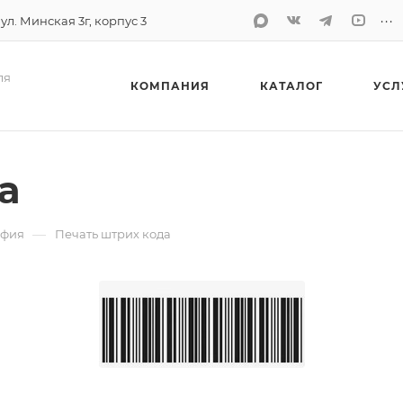
...
 ул. Минская 3г, корпус 3
ля
КОМПАНИЯ
КАТАЛОГ
УСЛ
а
—
афия
Печать штрих кода